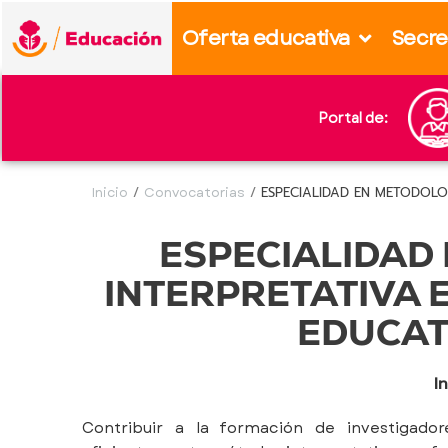
content
Oferta educativa
Secre
Portal de:
Inicio
/
Convocatorias
/
ESPECIALIDAD EN METODOLOG
ESPECIALIDAD
INTERPRETATIVA 
EDUCATI
I
Contribuir a la formación de investigadore