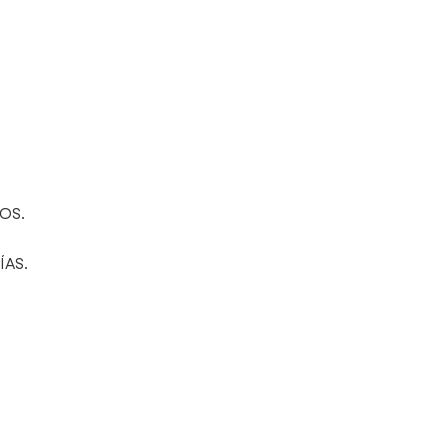
OS.
ÍAS.