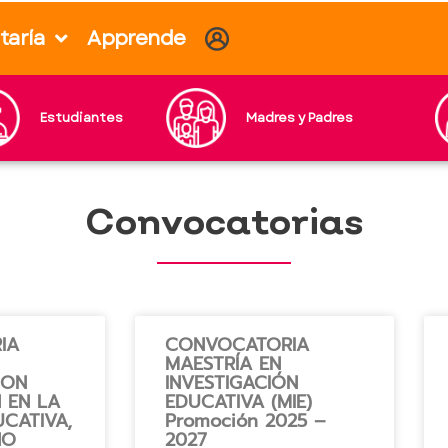
taría
Apprende
Estudiantes
Madres y Padres
Convocatorias
IA
CONVOCATORIA
MAESTRÍA EN
CON
INVESTIGACIÓN
 EN LA
EDUCATIVA (MIE)
CATIVA,
Promoción 2025 –
NO
2027