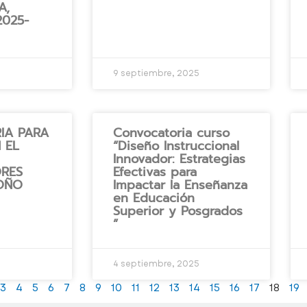
A,
2025-
5
9 septiembre, 2025
IA PARA
Convocatoria curso
 EL
“Diseño Instruccional
Innovador: Estrategias
RES
Efectivas para
OÑO
Impactar la Enseñanza
en Educación
Superior y Posgrados
”
5
4 septiembre, 2025
3
4
5
6
7
8
9
10
11
12
13
14
15
16
17
18
19