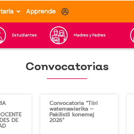
taría
Apprende
Estudiantes
Madres y Padres
Convocatorias
IA
Convocatoria “Tiiri
watemawierika –
DOCENTE
Pakilistli konemej
DES DE
2026”
AD