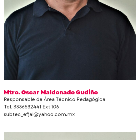
Mtro. Oscar Maldonado Gudiño
Responsable de Área Técnico Pedagógica
Tel. 3336582441 Ext 106
subtec_efjal@yahoo.com.mx