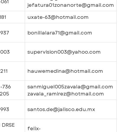
-061
jefatura01zonanorte@gmail.com
181
uxate-63@hotmail.com
-937
bonillalara71@gmail.com
-003
supervision003@yahoo.com
211
hauwemedina@hotmail.com
-736
sanmiguel005zavala@gmail.com
6205
zavala_ramirez@hotmail.com
-993
santos.de@jalisco.edu.mx
1 DRSE
felix-