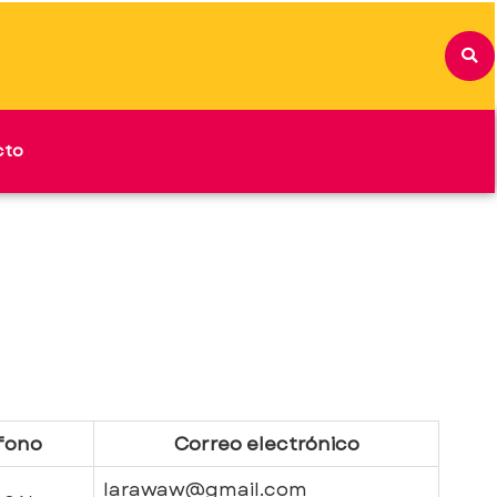
cto
fono
Correo electrónico
larawaw@gmail.com