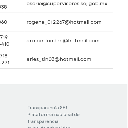
osorio@supervisores.sej.gob.mx
038
060
rogena_012267@hotmail.com
-719
armandomtza@hotmail.com
-410
718
aries_sin03@hotmail.com
-271
Transparencia SEJ
Plataforma nacional de
transparencia