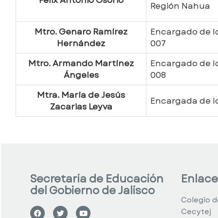
Región Nahua
Mtro. Genaro Ramírez
Encargado de lo
Hernández
007
Mtro. Armando Martínez
Encargado de lo
Ángeles
008
Mtra. María de Jesús
Encargada de l
Zacarias Leyva
Secretaría de Educación
Enlace
del Gobierno de Jalisco
Colegio d
Cecytej