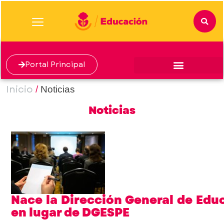
Portal Principal
Inicio
/
Noticias
Noticias
Nace la Dirección General de Educ
en lugar de DGESPE