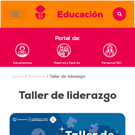
content
Portal de:
Estudiantes
Madres y Padres
Personal SEJ
Inicio
/
Eventos
/
Taller de liderazgo
Taller de liderazgo