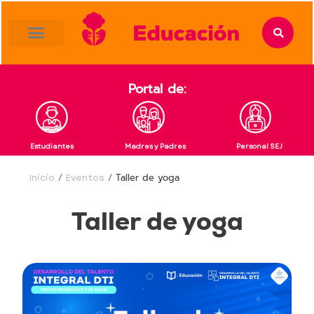
content
Portal de:
Estudiantes
Madres y Padres
Personal SEJ
Inicio
/
Eventos
/
Taller de yoga
Taller de yoga