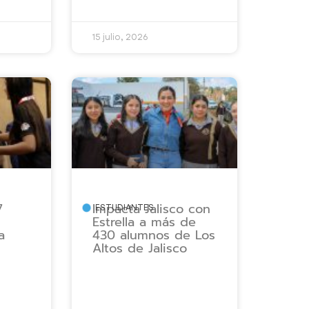
15 julio, 2026
7
Impacta Jalisco con
ESTUDIANTES
Estrella a más de
a
430 alumnos de Los
Altos de Jalisco