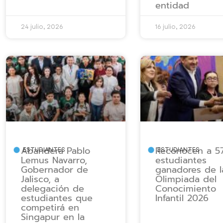
entidad
24 julio, 2026
16 julio, 2026
Abandera Pablo
Reconocen a 5
ESTUDIANTES
ESTUDIANTES
Lemus Navarro,
estudiantes
Gobernador de
ganadores de l
Jalisco, a
Olimpiada del
delegación de
Conocimiento
estudiantes que
Infantil 2026
competirá en
Singapur en la