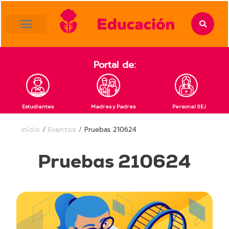
content
Portal de:
Estudiantes
Madres y Padres
Personal SEJ
Inicio
/
Eventos
/
Pruebas 210624
Pruebas 210624