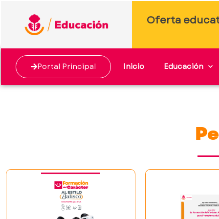
Oferta educat
Portal Principal
Inicio
Educación
Pe
Un espaci
El marco que
fortal
orienta nuestra
lideraz