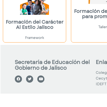
acción educativa
inspirar a
hacia una
activ
Formación de
ciudadanía
comuni
para prom
virtuosa y
escolare
Formación del Carácter
comprometida.
senti
Al Estilo Jalisco
Talle
Descargar
Descar
Framework
Secretaría de Educación del
Enl
Gobierno de Jalisco
Coleg
Cecyt
IDEFT