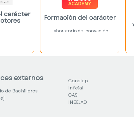
imaginar, crear y
 otros y
transformar la
ar
l carácter
educación desde
Formación del carácter
dades
otores
las virtudes.
s con
Link
Laboratorio de Innovación
do.
r
gar
aces externos
Conalep
Infejal
io de Bachilleres
CAS
ej
INEEJAD