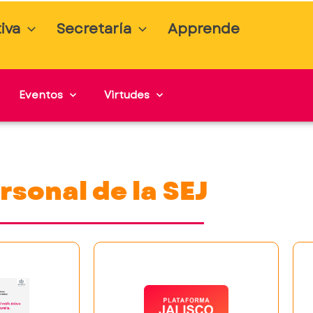
iva
Secretaría
Apprende
Eventos
Virtudes
rsonal de la SEJ
o para
ecer
Un espacio para
gos,