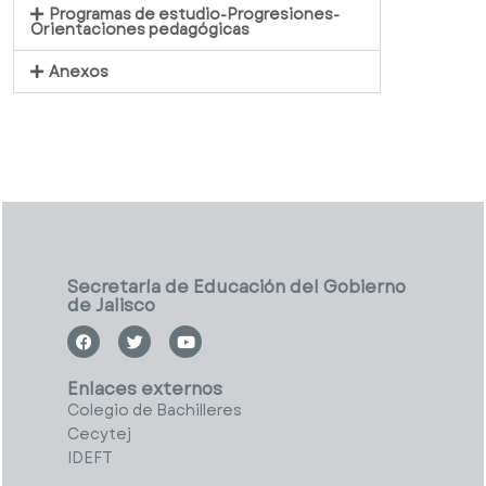
Programas de estudio-Progresiones-
Orientaciones pedagógicas
Anexos
Secretaría de Educación del Gobierno
de Jalisco
Enlaces externos
Colegio de Bachilleres
Cecytej
IDEFT